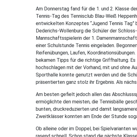
Am Donnerstag fand für die 1. und 2. Klasse d
Tennis-Tag des Tennisclub Blau-Weiß Heppenhe
entwickelten Konzeptes “Jugend Tennis Tag” b
Dederichs-Wollenburg die Schüler der Schloss-S
Mannschaftsspielerin der 1. Damenmannschaft un
einer Schulstunde Tennis eingeladen. Begonn
Reifenübungen, Laufen, Koordinationsübungen.
bekamen Tipps für die richtige Griffhaltung. Es
hochschlagen mit der Vorhand, mit und ohne Au
Sporthalle konnte genutzt werden und die Schü
präsentierten ganz stolz ihr Ergebnis. Als näch
Am besten gefielt jedoch allen das Abschlusss
ermöglichte den meisten, die Tennisbälle gesc
bunten, druckreduzierten und damit langsameren
Zweitklässer konnten am Ende der Stunde soga
Ob alleine oder im Doppel, bei Spielvarianten 
rasend schnell. Schon stand die nächste Klasse