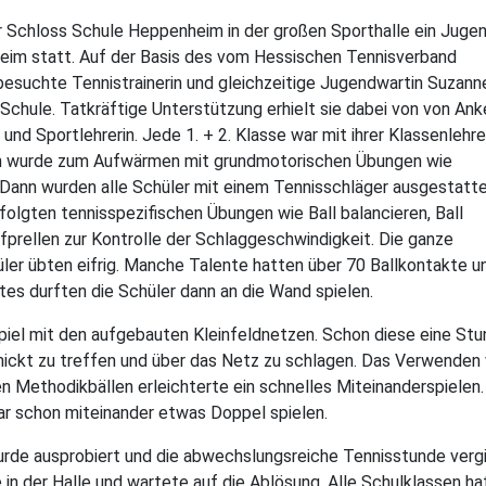
er Schloss Schule Heppenheim in der großen Sporthalle ein Juge
im statt. Auf der Basis des vom Hessischen Tennisverband
esuchte Tennistrainerin und gleichzeitige Jugendwartin Suzann
chule. Tatkräftige Unterstützung erhielt sie dabei von von Ank
d Sportlehrerin. Jede 1. + 2. Klasse war mit ihrer Klassenlehre
en wurde zum Aufwärmen mit grundmotorischen Übungen wie
 Dann wurden alle Schüler mit einem Tennisschläger ausgestatt
 folgten tennisspezifischen Übungen wie Ball balancieren, Ball
fprellen zur Kontrolle der Schlaggeschwindigkeit. Die ganze
ler übten eifrig. Manche Talente hatten über 70 Ballkontakte u
stes durften die Schüler dann an die Wand spielen.
piel mit den aufgebauten Kleinfeldnetzen. Schon diese eine St
hickt zu treffen und über das Netz zu schlagen. Das Verwenden
 Methodikbällen erleichterte ein schnelles Miteinanderspielen.
r schon miteinander etwas Doppel spielen.
wurde ausprobiert und die abwechslungsreiche Tennisstunde verg
 in der Halle und wartete auf die Ablösung. Alle Schulklassen ha