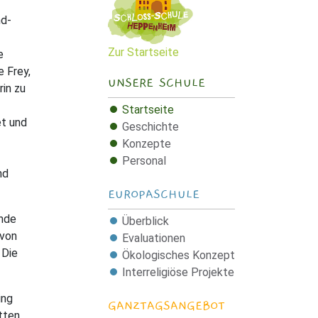
nd-
Zur Startseite
e
e Frey,
UNSERE SCHULE
rin zu
Startseite
et und
Geschichte
Konzepte
Personal
nd
EUROPASCHULE
unde
Überblick
 von
Evaluationen
 Die
Ökologisches Konzept
Interreligiöse Projekte
ing
GANZTAGSANGEBOT
tten